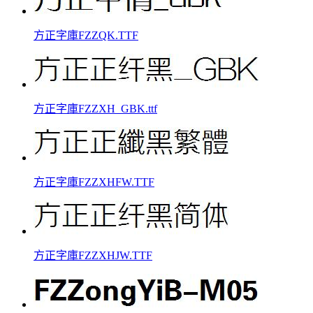
方正字庫FZZQK.TTF
方正字庫FZZXH_GBK.ttf
方正字庫FZZXHFW.TTF
方正字庫FZZXHJW.TTF