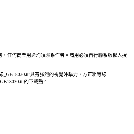
原作者所有，任何商業用途均須聯系作者。商用必須自行聯系版權人授
線_GB18030.ttf具有強烈的視覺沖擊力，方正粗等線
8030.ttf的下載點。