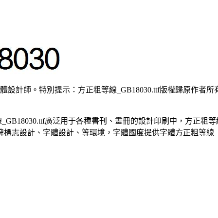
聯系字體設計師。特別提示：方正粗等線_GB18030.ttf版權歸
線_GB18030.ttf廣泛用于各種書刊、畫冊的設計印刷中，方正粗等
進品牌標志設計、字體設計、等環境，字體國度提供字體方正粗等線_GB1