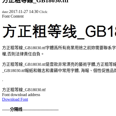
方正粗等線_GB18030.ttf
2017-11-27 14:30
date:
Click:
Font Content
方正粗等線_GB18030.ttf字體爲所有商業用途之前妳需要
權,否則法律責任自負。
方正粗等線_GB18030.ttf是壹款非常漂亮的藝術字體,方正粗等
_GB18030.ttf報紙和雜志和書籍中常用字體, 海報、個性促
.
方正粗等線_GB18030.ttf
Font download address
Download Font
------分隔线----------------------------