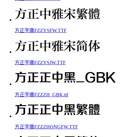
方正字庫FZZYSFW.TTF
方正字庫FZZYSJW.TTF
方正字庫FZZZH_GBK.ttf
方正字庫FZZZHONGFW.TTF