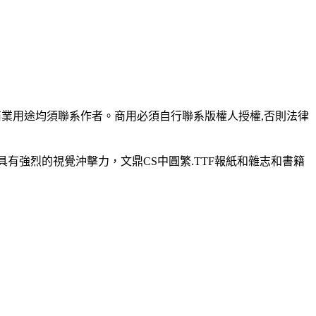
何商業用途均須聯系作者。商用必須自行聯系版權人授權,否則法律
F具有強烈的視覺沖擊力，文鼎CS中圓繁.TTF報紙和雜志和書籍