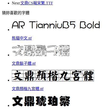
Next:
文鼎CS報宋繁.TTF
猜妳喜歡的字體
熊貓中文.ttf
文鼎鬍子體.ttf
文鼎顏楷九宮體.ttf