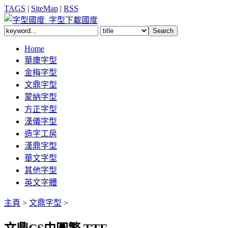
TAGS
|
SiteMap
|
RSS
Home
華康字型
金梅字型
文鼎字型
蒙納字型
方正字型
漢儀字型
造字工房
漢鼎字型
華文字型
其他字型
英文字體
主頁
>
文鼎字型
>