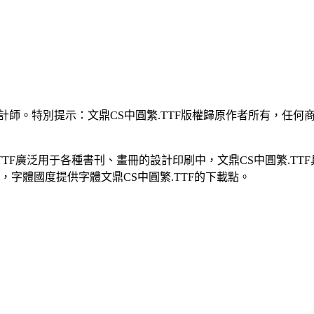
設計師。特別提示：文鼎CS中圓繁.TTF版權歸原作者所有，任
.TTF廣泛用于各種書刊、畫冊的設計印刷中，文鼎CS中圓繁.TT
，字體國度提供字體文鼎CS中圓繁.TTF的下載點。